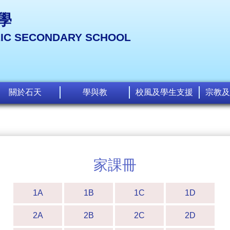
學
LIC SECONDARY SCHOOL
關於石天
學與教
校風及學生支援
宗教及
家課冊
1A
1B
1C
1D
2A
2B
2C
2D