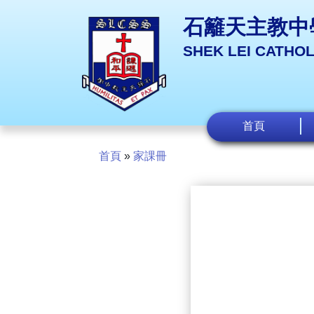
石籬天主教中
SHEK LEI CATHO
首頁
首頁
»
家課冊