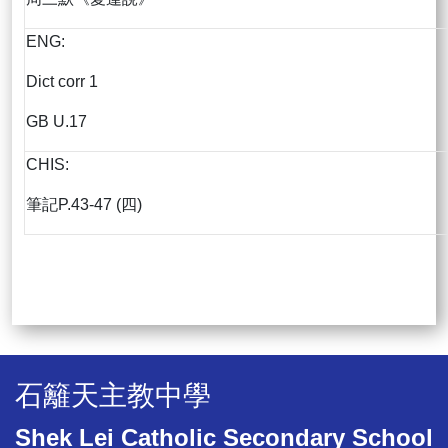
ENG:
Dict corr 1
GB U.17
CHIS:
筆記P.43-47 (四)
石籬天主教中學
Shek Lei Catholic Secondary School