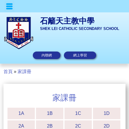
石籬天主教中學
SHEK LEI CATHOLIC SECONDARY SCHOOL
內聯網
網上學習
首頁
»
家課冊
家課冊
1A
1B
1C
1D
2A
2B
2C
2D