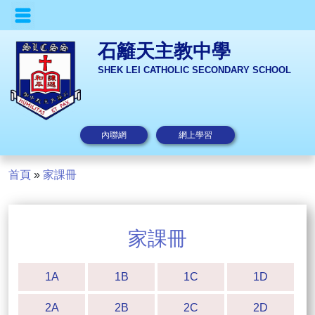
石籬天主教中學
SHEK LEI CATHOLIC SECONDARY SCHOOL
內聯網
網上學習
首頁
»
家課冊
家課冊
1A
1B
1C
1D
2A
2B
2C
2D