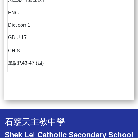
ENG:
Dict corr 1
GB U.17
CHIS:
筆記P.43-47 (四)
石籬天主教中學
Shek Lei Catholic Secondary School