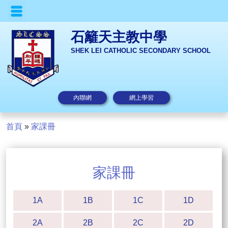
石籬天主教中學
SHEK LEI CATHOLIC SECONDARY SCHOOL
內聯網
網上學習
首頁
»
家課冊
家課冊
1A
1B
1C
1D
2A
2B
2C
2D