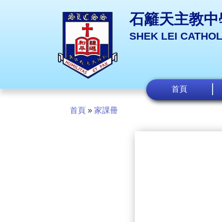
石籬天主教中
SHEK LEI CATHO
首頁
首頁
»
家課冊