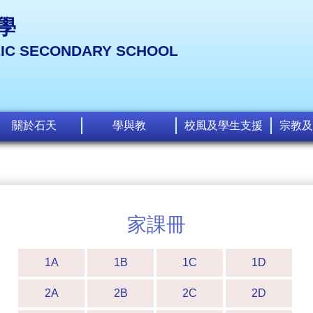
學
LIC SECONDARY SCHOOL
關於石天
學與教
校風及學生支援
宗教及
家課冊
1A
1B
1C
1D
2A
2B
2C
2D