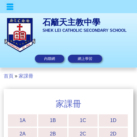
石籬天主教中學
SHEK LEI CATHOLIC SECONDARY SCHOOL
內聯網
網上學習
首頁
»
家課冊
家課冊
1A
1B
1C
1D
2A
2B
2C
2D