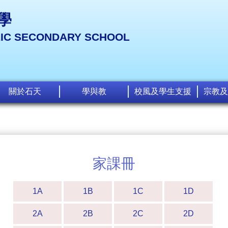
學
LIC SECONDARY SCHOOL
關於石天
學與教
校風及學生支援
宗教及
家課冊
1A
1B
1C
1D
2A
2B
2C
2D