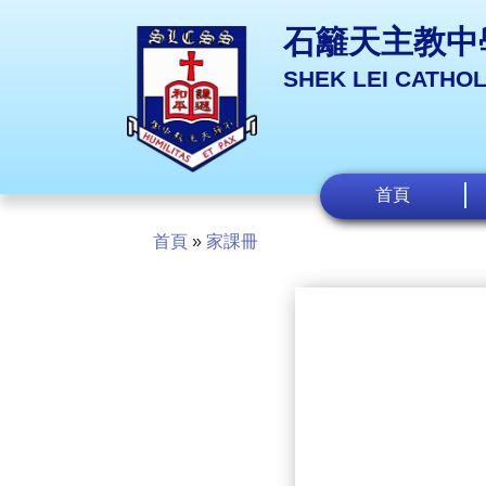
石籬天主教中
SHEK LEI CATHO
首頁
首頁
»
家課冊