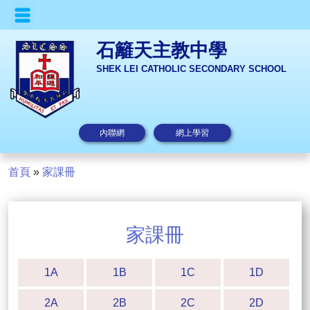
石籬天主教中學
SHEK LEI CATHOLIC SECONDARY SCHOOL
內聯網
網上學習
首頁
»
家課冊
家課冊
1A
1B
1C
1D
2A
2B
2C
2D