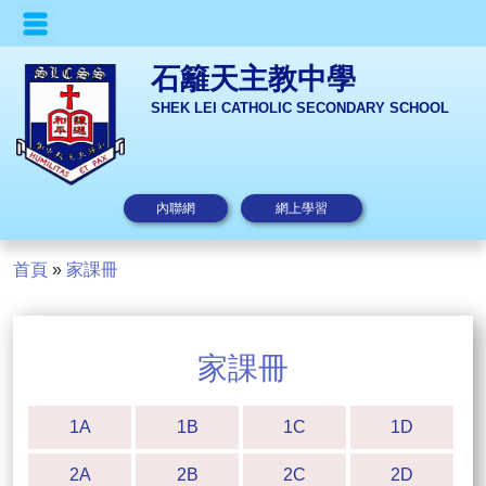
石籬天主教中學
SHEK LEI CATHOLIC SECONDARY SCHOOL
內聯網
網上學習
首頁
»
家課冊
家課冊
1A
1B
1C
1D
2A
2B
2C
2D