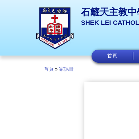
石籬天主教中
SHEK LEI CATHO
首頁
首頁
»
家課冊