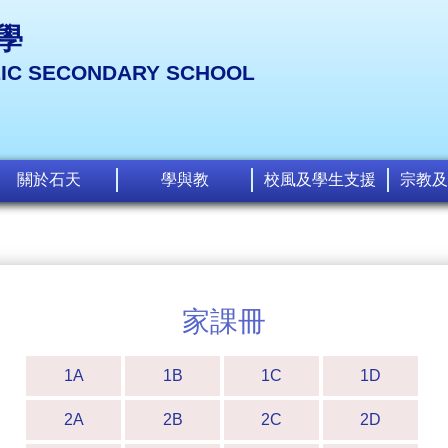
學
LIC SECONDARY SCHOOL
關於石天
學與教
校風及學生支援
宗教及
家課冊
1A
1B
1C
1D
2A
2B
2C
2D