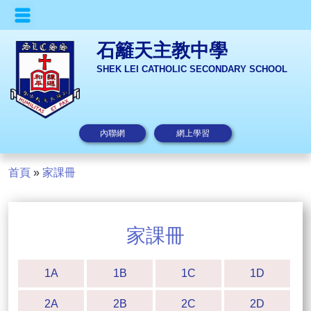
石籬天主教中學
SHEK LEI CATHOLIC SECONDARY SCHOOL
內聯網
網上學習
首頁
»
家課冊
家課冊
1A
1B
1C
1D
2A
2B
2C
2D