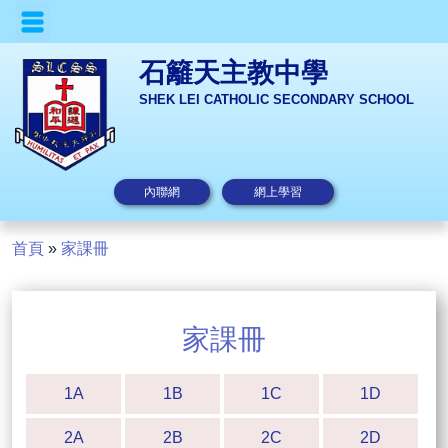
石籬天主教中學
SHEK LEI CATHOLIC SECONDARY SCHOOL
內聯網
網上學習
首頁
»
家課冊
家課冊
1A
1B
1C
1D
2A
2B
2C
2D