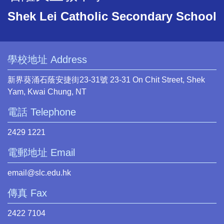
Shek Lei Catholic Secondary School
學校地址 Address
新界葵涌石蔭安捷街23-31號 23-31 On Chit Street, Shek
Yam, Kwai Chung, NT
電話 Telephone
2429 1221
電郵地址 Email
email@slc.edu.hk
傳真 Fax
2422 7104