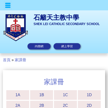
石籬天主教中學
SHEK LEI CATHOLIC SECONDARY SCHOOL
內聯網
網上學習
首頁
»
家課冊
家課冊
1A
1B
1C
1D
2A
2B
2C
2D