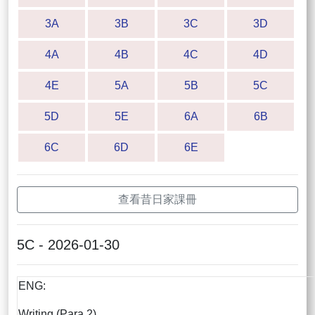
3A
3B
3C
3D
4A
4B
4C
4D
4E
5A
5B
5C
5D
5E
6A
6B
6C
6D
6E
查看昔日家課冊
5C - 2026-01-30
ENG:
Writing (Para 2)