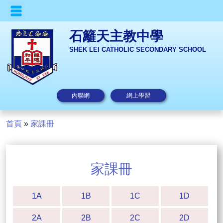
石籬天主教中學
SHEK LEI CATHOLIC SECONDARY SCHOOL
內聯網
網上學習
首頁
»
家課冊
家課冊
1A
1B
1C
1D
2A
2B
2C
2D