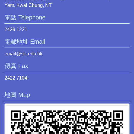
Yam, Kwai Chung, NT
電話 Telephone
2429 1221
電郵地址 Email
email@slc.edu.hk
傳真 Fax
2422 7104
地圖 Map