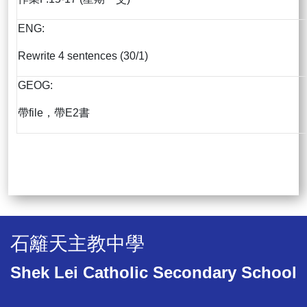
ENG:
Rewrite 4 sentences (30/1)
GEOG:
帶file，帶E2書
石籬天主教中學
Shek Lei Catholic Secondary School