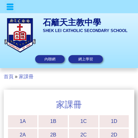
石籬天主教中學
SHEK LEI CATHOLIC SECONDARY SCHOOL
內聯網
網上學習
首頁
»
家課冊
家課冊
1A
1B
1C
1D
2A
2B
2C
2D