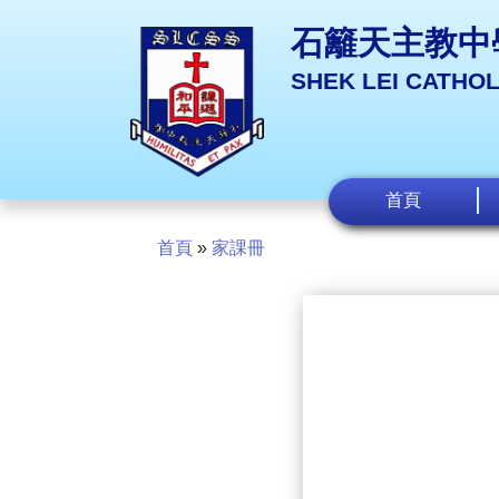
石籬天主教中
SHEK LEI CATHO
首頁
首頁
»
家課冊