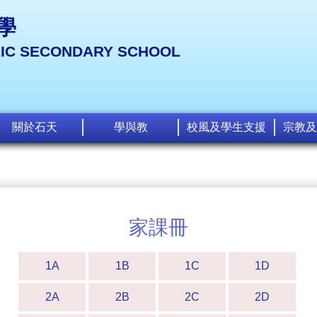
學
LIC SECONDARY SCHOOL
關於石天
學與教
校風及學生支援
宗教及
家課冊
1A
1B
1C
1D
2A
2B
2C
2D