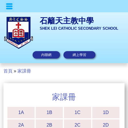
石籬天主教中學
SHEK LEI CATHOLIC SECONDARY SCHOOL
內聯網
網上學習
首頁
»
家課冊
家課冊
1A
1B
1C
1D
2A
2B
2C
2D