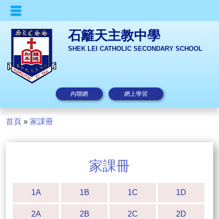
石籬天主教中學
SHEK LEI CATHOLIC SECONDARY SCHOOL
內聯網
網上學習
首頁
»
家課冊
家課冊
1A
1B
1C
1D
2A
2B
2C
2D