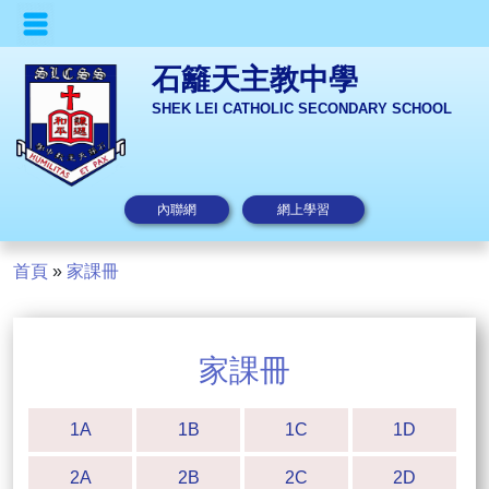
石籬天主教中學
SHEK LEI CATHOLIC SECONDARY SCHOOL
內聯網
網上學習
首頁
»
家課冊
家課冊
1A
1B
1C
1D
2A
2B
2C
2D