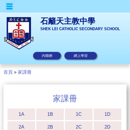
石籬天主教中學
SHEK LEI CATHOLIC SECONDARY SCHOOL
內聯網
網上學習
首頁
»
家課冊
家課冊
1A
1B
1C
1D
2A
2B
2C
2D