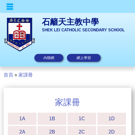
石籬天主教中學
SHEK LEI CATHOLIC SECONDARY SCHOOL
內聯網
網上學習
首頁
»
家課冊
家課冊
1A
1B
1C
1D
2A
2B
2C
2D