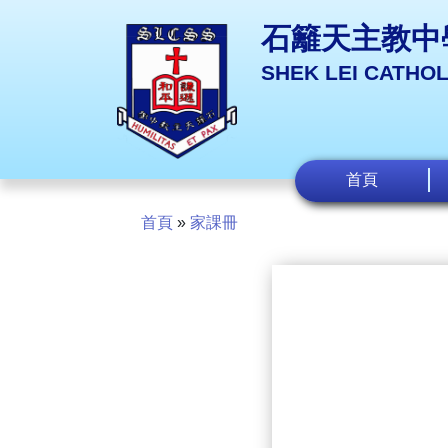
石籬天主教中
SHEK LEI CATHO
首頁
首頁
»
家課冊