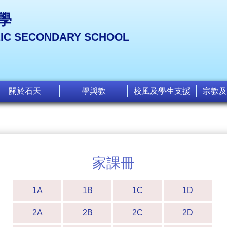
學
LIC SECONDARY SCHOOL
關於石天
學與教
校風及學生支援
宗教及
家課冊
1A
1B
1C
1D
2A
2B
2C
2D