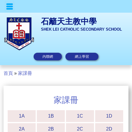
石籬天主教中學
SHEK LEI CATHOLIC SECONDARY SCHOOL
內聯網
網上學習
首頁
»
家課冊
家課冊
1A
1B
1C
1D
2A
2B
2C
2D