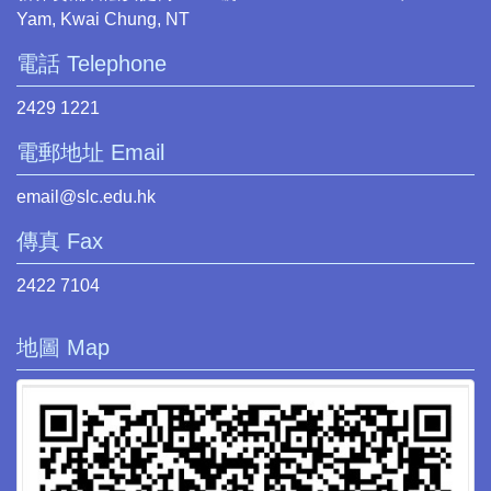
Yam, Kwai Chung, NT
電話 Telephone
2429 1221
電郵地址 Email
email@slc.edu.hk
傳真 Fax
2422 7104
地圖 Map