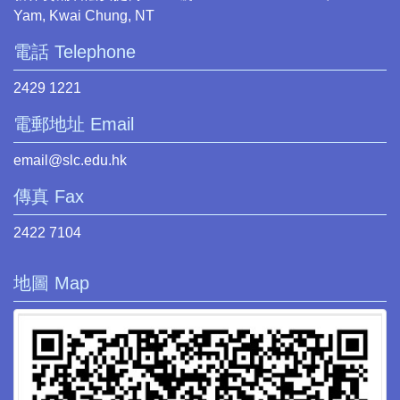
Yam, Kwai Chung, NT
電話 Telephone
2429 1221
電郵地址 Email
email@slc.edu.hk
傳真 Fax
2422 7104
地圖 Map