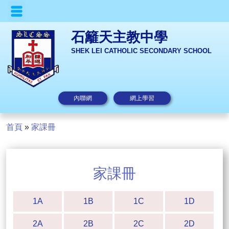
石籬天主教中學
SHEK LEI CATHOLIC SECONDARY SCHOOL
內聯網
網上學習
首頁
»
家課冊
家課冊
1A
1B
1C
1D
2A
2B
2C
2D