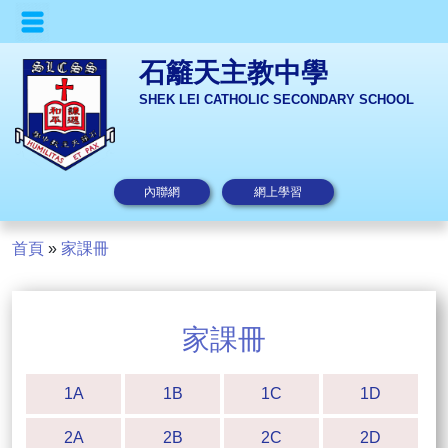
石籬天主教中學
SHEK LEI CATHOLIC SECONDARY SCHOOL
內聯網
網上學習
首頁
»
家課冊
家課冊
1A
1B
1C
1D
2A
2B
2C
2D