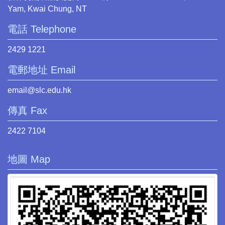
Yam, Kwai Chung, NT
電話 Telephone
2429 1221
電郵地址 Email
email@slc.edu.hk
傳真 Fax
2422 7104
地圖 Map