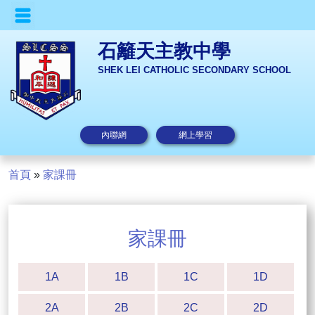
石籬天主教中學
SHEK LEI CATHOLIC SECONDARY SCHOOL
內聯網
網上學習
首頁
»
家課冊
家課冊
1A
1B
1C
1D
2A
2B
2C
2D