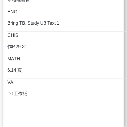
ENG:
Bring TB, Study U3 Text 1
CHIS:
作P.29-31
MATH:
6.14 頁
VA:
DT工作紙