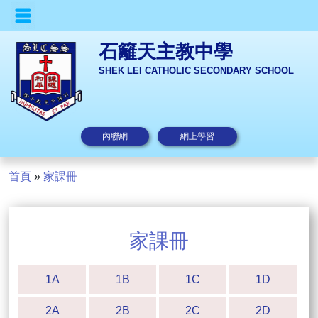
石籬天主教中學
SHEK LEI CATHOLIC SECONDARY SCHOOL
內聯網
網上學習
首頁
»
家課冊
家課冊
1A
1B
1C
1D
2A
2B
2C
2D