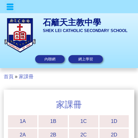
石籬天主教中學
SHEK LEI CATHOLIC SECONDARY SCHOOL
內聯網
網上學習
首頁
»
家課冊
家課冊
1A
1B
1C
1D
2A
2B
2C
2D