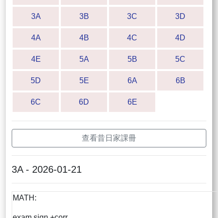
3A
3B
3C
3D
4A
4B
4C
4D
4E
5A
5B
5C
5D
5E
6A
6B
6C
6D
6E
查看昔日家課冊
3A - 2026-01-21
MATH:
exam sign +corr