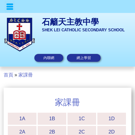
石籬天主教中學
SHEK LEI CATHOLIC SECONDARY SCHOOL
內聯網
網上學習
首頁
»
家課冊
家課冊
1A
1B
1C
1D
2A
2B
2C
2D