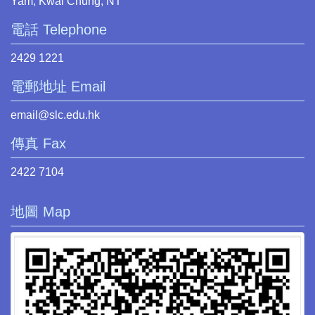
Yam, Kwai Chung, NT
電話 Telephone
2429 1221
電郵地址 Email
email@slc.edu.hk
傳真 Fax
2422 7104
地圖 Map