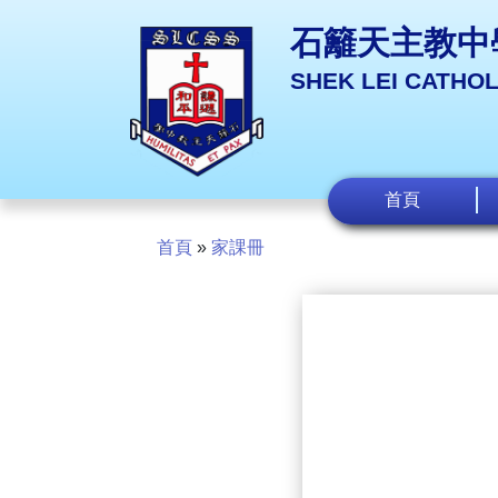
石籬天主教中
SHEK LEI CATHO
首頁
首頁
»
家課冊