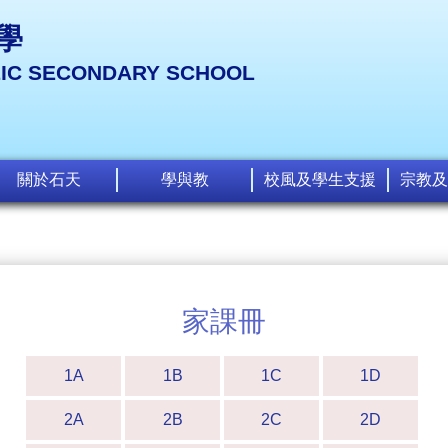
學
LIC SECONDARY SCHOOL
關於石天
學與教
校風及學生支援
宗教及
家課冊
1A
1B
1C
1D
2A
2B
2C
2D