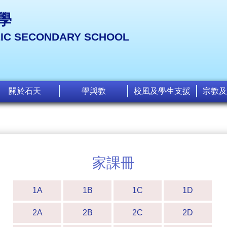
學
LIC SECONDARY SCHOOL
關於石天
學與教
校風及學生支援
宗教及
家課冊
1A
1B
1C
1D
2A
2B
2C
2D