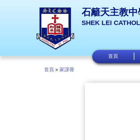
石籬天主教中
SHEK LEI CATHO
首頁
首頁
»
家課冊