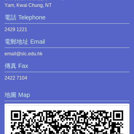
Yam, Kwai Chung, NT
電話 Telephone
2429 1221
電郵地址 Email
email@slc.edu.hk
傳真 Fax
2422 7104
地圖 Map