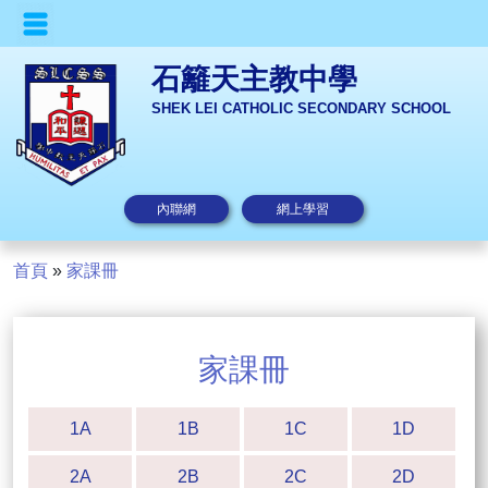
石籬天主教中學
SHEK LEI CATHOLIC SECONDARY SCHOOL
內聯網
網上學習
首頁
»
家課冊
家課冊
1A
1B
1C
1D
2A
2B
2C
2D