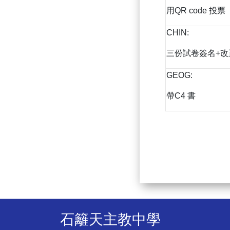
用QR code 投票
CHIN:
三份試卷簽名+改
GEOG:
帶C4 書
石籬天主教中學