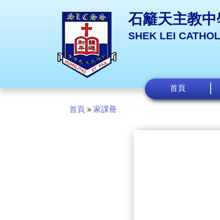
石籬天主教中
SHEK LEI CATHO
首頁
首頁
»
家課冊