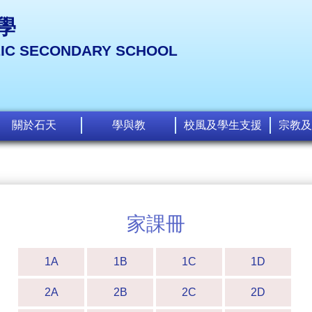
學
LIC SECONDARY SCHOOL
關於石天
學與教
校風及學生支援
宗教及
家課冊
1A
1B
1C
1D
2A
2B
2C
2D