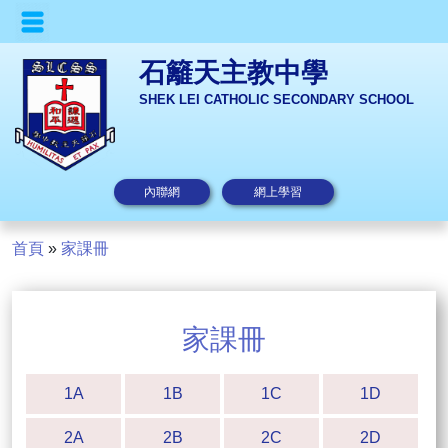
石籬天主教中學
SHEK LEI CATHOLIC SECONDARY SCHOOL
內聯網
網上學習
首頁
»
家課冊
家課冊
1A
1B
1C
1D
2A
2B
2C
2D