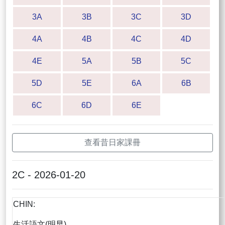
3A
3B
3C
3D
4A
4B
4C
4D
4E
5A
5B
5C
5D
5E
6A
6B
6C
6D
6E
查看昔日家課冊
2C - 2026-01-20
CHIN:
生活語文(明早)