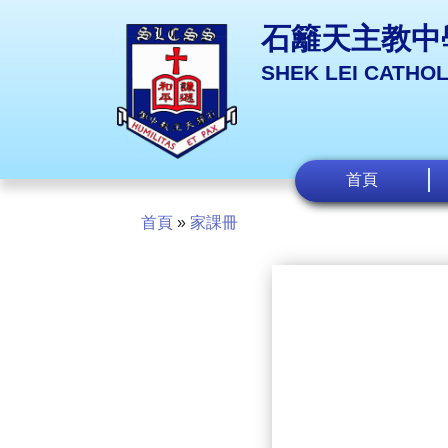
石籬天主教中
SHEK LEI CATHO
首頁
首頁
»
家課冊