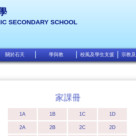
學
LIC SECONDARY SCHOOL
關於石天
學與教
校風及學生支援
宗教及
家課冊
1A
1B
1C
1D
2A
2B
2C
2D