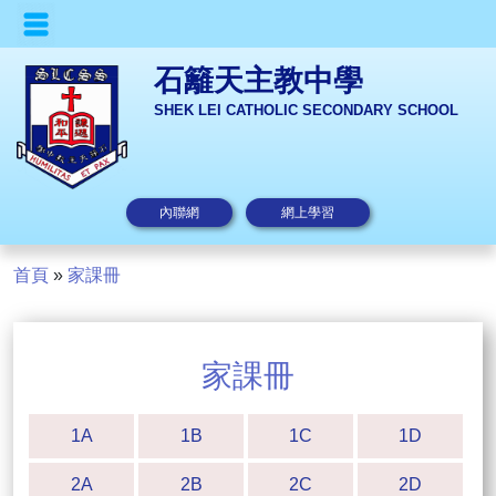
石籬天主教中學
SHEK LEI CATHOLIC SECONDARY SCHOOL
內聯網
網上學習
首頁
»
家課冊
家課冊
1A
1B
1C
1D
2A
2B
2C
2D