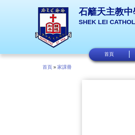
石籬天主教中
SHEK LEI CATHO
首頁
首頁
»
家課冊