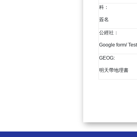
科：
簽名
公經社：
Google form/ Test
GEOG:
明天帶地理書