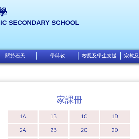
學
LIC SECONDARY SCHOOL
關於石天
學與教
校風及學生支援
宗教及
家課冊
1A
1B
1C
1D
2A
2B
2C
2D