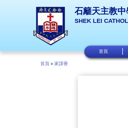
石籬天主教中
SHEK LEI CATHO
首頁
首頁
»
家課冊