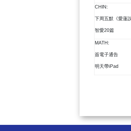
CHIN:
下周五默《愛蓮
智愛20篇
MATH:
簽電子通告
明天帶iPad