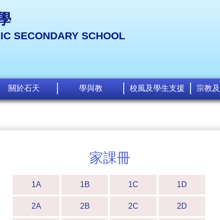
學
LIC SECONDARY SCHOOL
關於石天
學與教
校風及學生支援
宗教及
家課冊
1A
1B
1C
1D
2A
2B
2C
2D