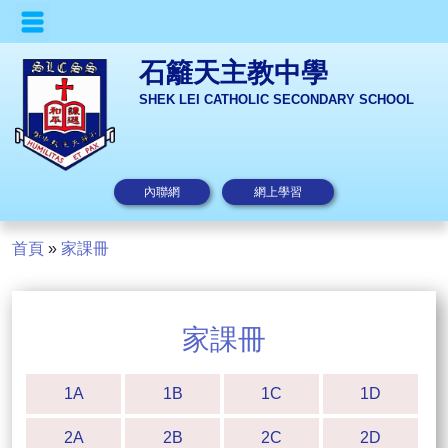
石籬天主教中學
SHEK LEI CATHOLIC SECONDARY SCHOOL
內聯網
網上學習
首頁
»
家課冊
家課冊
1A
1B
1C
1D
2A
2B
2C
2D