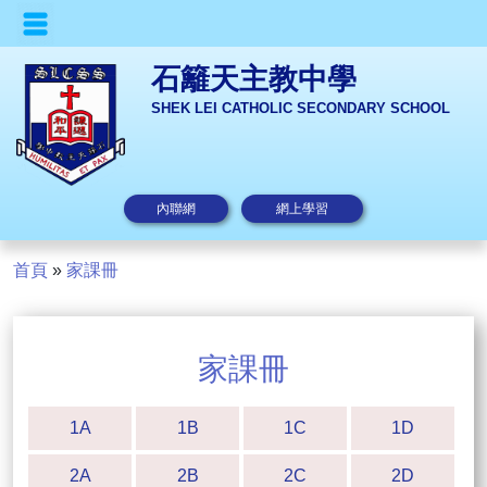
石籬天主教中學
SHEK LEI CATHOLIC SECONDARY SCHOOL
內聯網
網上學習
首頁
»
家課冊
家課冊
1A
1B
1C
1D
2A
2B
2C
2D