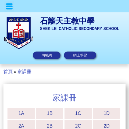
石籬天主教中學
SHEK LEI CATHOLIC SECONDARY SCHOOL
內聯網
網上學習
首頁
»
家課冊
家課冊
1A
1B
1C
1D
2A
2B
2C
2D