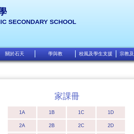
學
LIC SECONDARY SCHOOL
關於石天
學與教
校風及學生支援
宗教及
家課冊
1A
1B
1C
1D
2A
2B
2C
2D