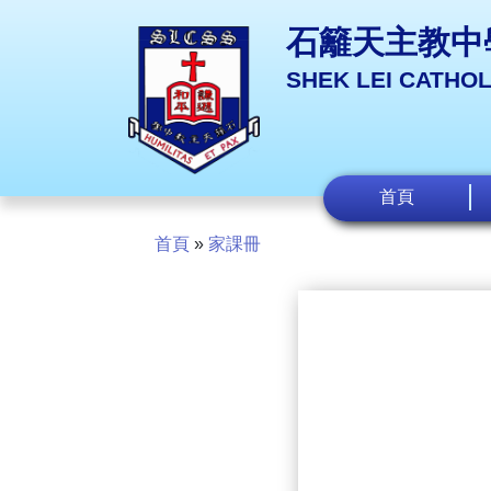
石籬天主教中
SHEK LEI CATHO
首頁
首頁
»
家課冊