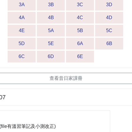
3A
3B
3C
3D
4A
4B
4C
4D
4E
5A
5B
5C
5D
5E
6A
6B
6C
6D
6E
查看昔日家課冊
07
業 (file有溫習筆記及小測改正)