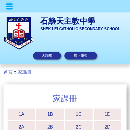
石籬天主教中學
SHEK LEI CATHOLIC SECONDARY SCHOOL
內聯網
網上學習
首頁
»
家課冊
家課冊
1A
1B
1C
1D
2A
2B
2C
2D