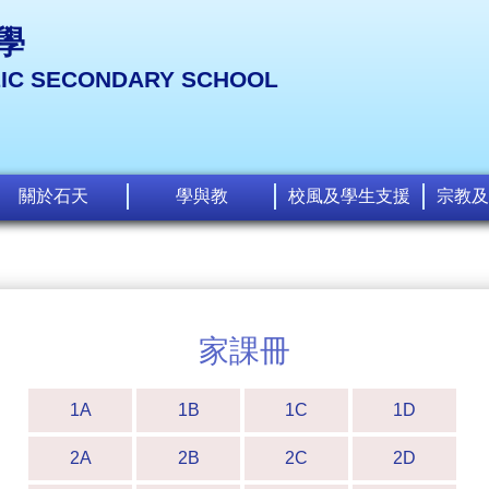
學
LIC SECONDARY SCHOOL
關於石天
學與教
校風及學生支援
宗教及
家課冊
1A
1B
1C
1D
2A
2B
2C
2D