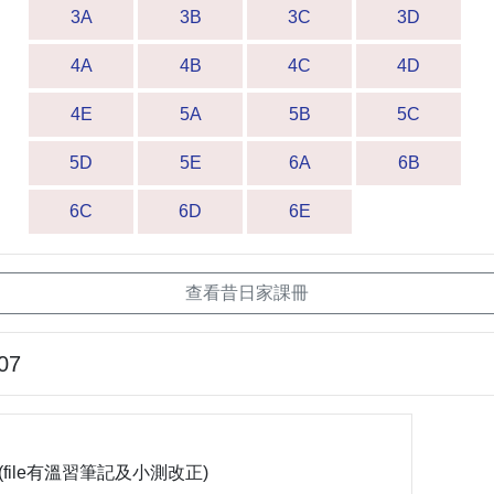
3A
3B
3C
3D
4A
4B
4C
4D
4E
5A
5B
5C
5D
5E
6A
6B
6C
6D
6E
查看昔日家課冊
07
業 (file有溫習筆記及小測改正)