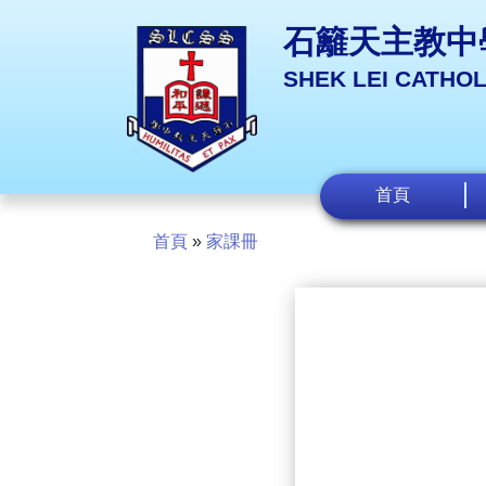
石籬天主教中
SHEK LEI CATHO
首頁
首頁
»
家課冊