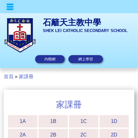
石籬天主教中學
SHEK LEI CATHOLIC SECONDARY SCHOOL
內聯網
網上學習
首頁
»
家課冊
家課冊
1A
1B
1C
1D
2A
2B
2C
2D