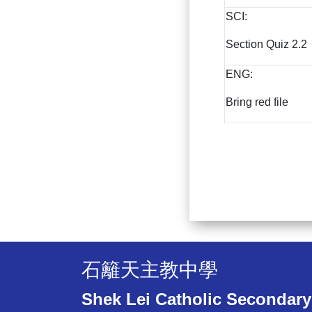
SCI:
Section Quiz 2.2
ENG:
Bring red file
石籬天主教中學
Shek Lei Catholic Secondary