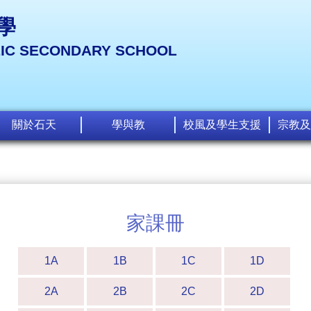
學
LIC SECONDARY SCHOOL
關於石天
學與教
校風及學生支援
宗教及
家課冊
1A
1B
1C
1D
2A
2B
2C
2D