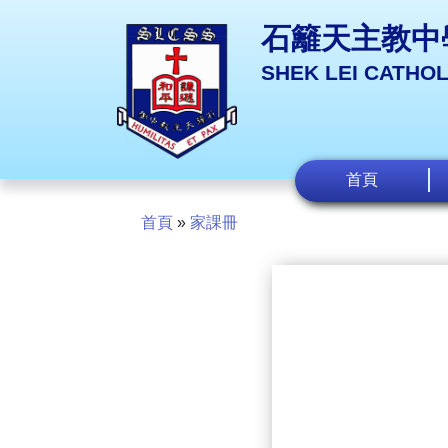
石籬天主教中
SHEK LEI CATHO
首頁
首頁
»
家課冊