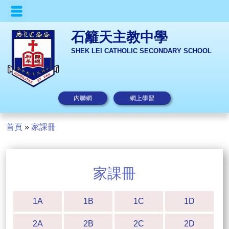
石籬天主教中學
SHEK LEI CATHOLIC SECONDARY SCHOOL
內聯網
網上學習
首頁
»
家課冊
家課冊
1A
1B
1C
1D
2A
2B
2C
2D