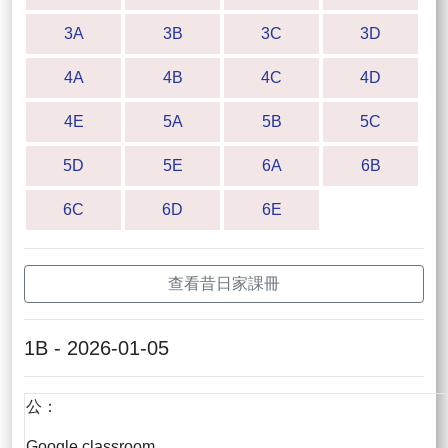
3A
3B
3C
3D
4A
4B
4C
4D
4E
5A
5B
5C
5D
5E
6A
6B
6C
6D
6E
查看昔日家課冊
1B - 2026-01-05
公：
Google classroom