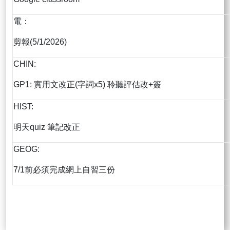
電：
剪報(5/1/2026)
CHIN:
GP1: 實用文改正(字詞x5) 聆聽評估改+簽
HIST:
明天quiz 筆記改正
GEOG:
7/1前必須完成網上自習三份