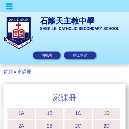
石籬天主教中學
SHEK LEI CATHOLIC SECONDARY SCHOOL
內聯網
網上學習
首頁
»
家課冊
家課冊
1A
1B
1C
1D
2A
2B
2C
2D