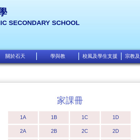
學
LIC SECONDARY SCHOOL
關於石天
學與教
校風及學生支援
宗教及
家課冊
1A
1B
1C
1D
2A
2B
2C
2D