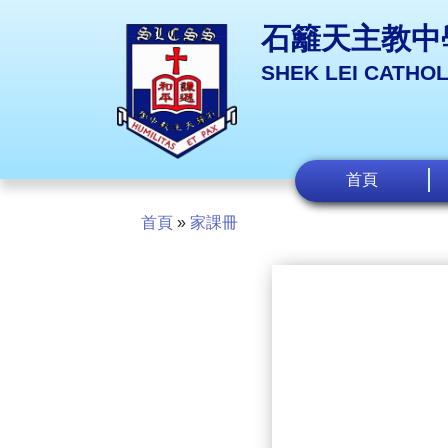
石籬天主教中
SHEK LEI CATHO
首頁
首頁
»
家課冊