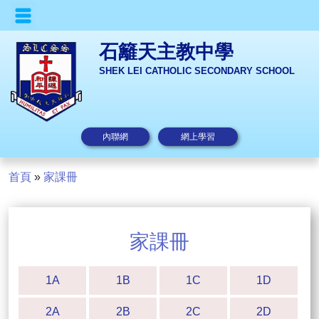
石籬天主教中學
SHEK LEI CATHOLIC SECONDARY SCHOOL
內聯網
網上學習
首頁
»
家課冊
家課冊
1A
1B
1C
1D
2A
2B
2C
2D